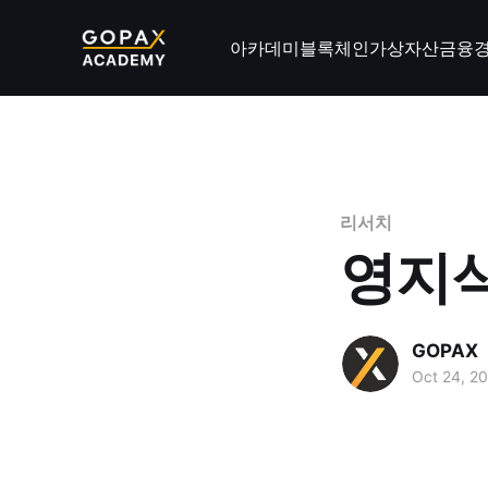
아카데미
블록체인
가상자산
금융
리서치
영지식
GOPAX
Oct 24, 2