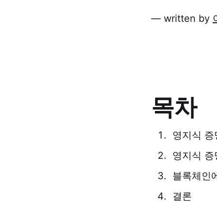
— written by
목차
영지식 증
영지식 증
블록체인에
결론