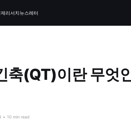
경제
리서치
뉴스레터
긴축(QT)이란 무엇
4
•
10 min read