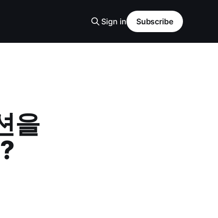
Sign in
Subscribe
패션을
?