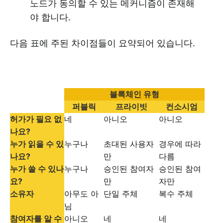
노드가 동의할 수 있는 메커니즘이 존재해
야 합니다.
다음 표에 주된 차이점들이 요약되어 있습니다.
블록체인 유형
퍼블릭
프라이빗
컨소시엄
허가가 필요 없
네
아니오
아니오
나요?
누가 읽을 수 있
누구나
초대된 사용자
경우에 따라
나요?
만
다름
누가 쓸 수 있나
누구나
승인된 참여자
승인된 참여
요?
만
자만
소유자
아무도 아
단일 주체
복수 주체
님
참여자를 알 수
아니오
네
네