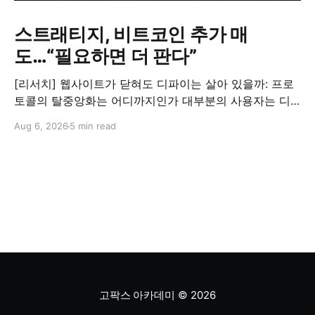
스트래티지, 비트코인 추가 매
도…“필요하면 더 판다”
[리서치] 웹사이트가 닫혀도 디파이는 살아 있을까: 프로
토콜의 탈중앙화는 어디까지인가 대부분의 사용자는 디
파이 서비스를 공식 웹사이트와 동일시합니다. 하지만 웹
Aug 6, 2026
5 min read
사이트가 금융 기능을 직접 실행하는 것은 아닙니다. 자세
히 보러가기 [아카데미] 크립토 지갑이 스팸메일함이 된
이유 병렬화는 블록체인 트랜잭션을 하나씩 순차적으로
처리하는 대신, 여러 트랜잭션을 동시에 처리하는 방식입
니다. 자세히 보러가기 Market Roundup [ 스트래티지,
비트코인
고팍스 아카데미
© 2026