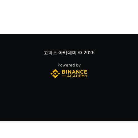
는 최근 주가 움직임의 속도와 강도를 측정해 과매수 또는
과매도 가능성을
고팍스 아카데미
© 2026
Powered by
(주)스트리미 | 대표이사 : 조영중 | 사업자등록번호 432-87-00120
서울특별시 강남구 봉은사로 179 H타워, 12층