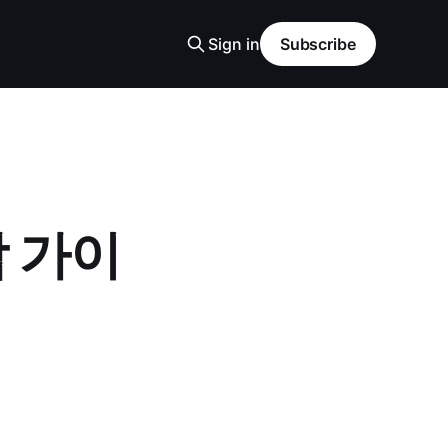
Sign in
Subscribe
합 가이