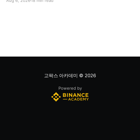
Aug 6, 2026
18 min read
는지, 저평가됐는지를 판단하는 과정입니다. 하나의 지표
만으로 주식의 전체 상황을 파악할 수는 없습니다. * PER
은 기업의 주가를 주당순이익과 비교하는 지표이며, RSI
는 최근 주가 움직임의 속도와 강도를 측정해 과매수 또는
과매도 가능성을
고팍스 아카데미
© 2026
Powered by