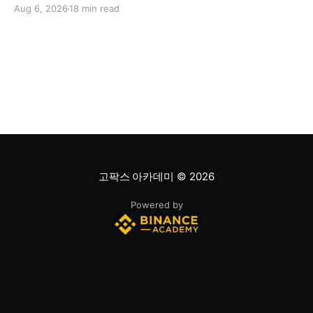
술적 지표를 결합해 해당 주식이 적정 가치인지, 고평가됐
Aug 6, 2026
18 min read
는지, 저평가됐는지를 판단하는 과정입니다. 하나의 지표
만으로 주식의 전체 상황을 파악할 수는 없습니다. * PER
은 기업의 주가를 주당순이익과 비교하는 지표이며, RSI
는 최근 주가 움직임의 속도와 강도를 측정해 과매수 또는
과매도 가능성을
고팍스 아카데미
© 2026
Powered by