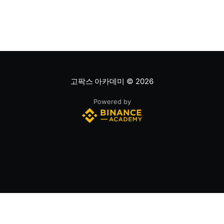
는 최근 주가 움직임의 속도와 강도를 측정해 과매수 또는
과매도 가능성을
고팍스 아카데미
© 2026
Powered by
(주)스트리미 | 대표이사 : 조영중 | 사업자등록번호 432-87-00120
서울특별시 강남구 봉은사로 179 H타워, 12층