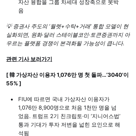
자산 융합을 그룹 차세대 성장축으로 못박
음
💡 증권사 주도의 ‘월렛+수탁+거래’ 통합 모델이 현
실화되면, 원화·달러 스테이블코인·토큰증권까지 아
우르는 플랫폼 경쟁이 본격화될 가능성이 큽니다.
관련 기사 보러가기
[ 韓 가상자산 이용자 1,076만 명 첫 돌파…‘3040’이
55% ]
FIU에 따르면 국내 가상자산 이용자가
1,076만 8,900명으로 처음 1천만 명을 넘
었음. 트럼프 2기 친크립토·미 ‘지니어스법’
통과 기대가 투자 저변을 넓힌 요인으로 해
석됨