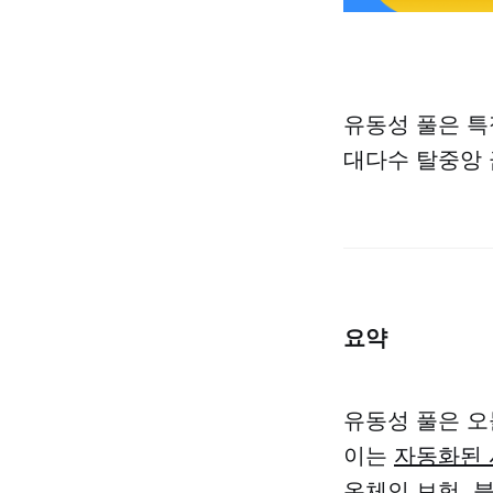
유동성 풀은 특
대다수 탈중앙 금
요
약
유동성 풀은 오
이는
자동화된 
온체인 보험,
블