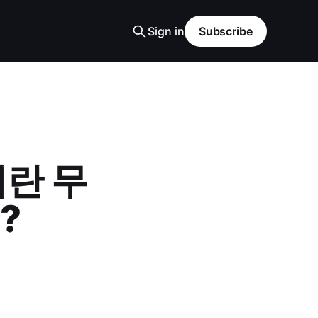
Sign in
Subscribe
란 무
?