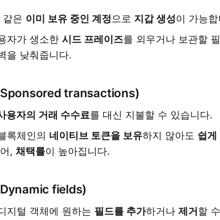
플 같은
이미 보유 중인 계정
으로
지갑 생성
이 가능합
용자가 생소한
시드 프레이즈
를 외우거나 보관할 필
벽을 낮춰줍니다.
ponsored transactions)
사용자의 거래 수수료
를 대신 지불할 수 있습니다.
 블록체인의
네이티브 토큰을 보유
하지 않아도
쉽게 
있어,
채택률
이 높아집니다.
ynamic fields)
디지털 객체에 원하는
필드를 추가
하거나
제거
할 수