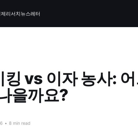
경제
리서치
뉴스레터
킹 vs 이자 농사: 어
 나을까요?
26
•
8 min read