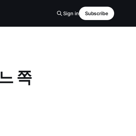
Sign in
Subscribe
느 쪽