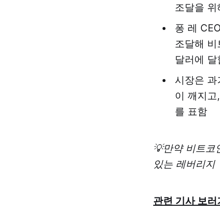
조달을 위
퐁 레 CE
조달해 비
달러에 달
시장은 과
이 깨지고
를 표함
💡만약 비트코
있는 레버리지 
관련 기사 보러