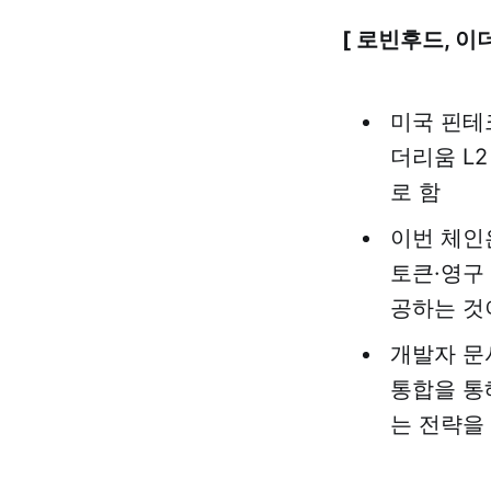
[ 로빈후드, 이
미국 핀테
더리움 L
로 함
이번 체인
토큰·영구
공하는 것
개발자 문
통합을 통
는 전략을