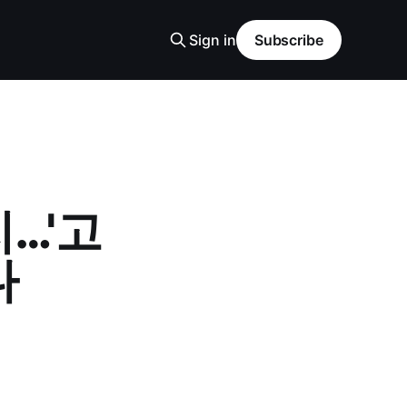
Sign in
Subscribe
…'고
다