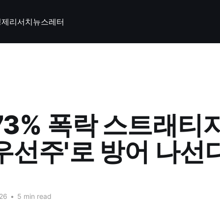
경제
리서치
뉴스레터
73% 폭락 스트래티지
우선주'로 방어 나선
026
•
5 min read