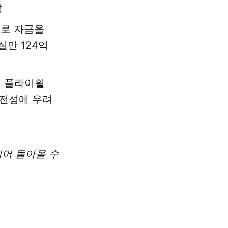
함
으로 자금을
만 124억
던 플라이휠
건전성에 우려
되어 돌아올 수