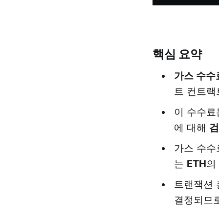
핵심 요약
가스 수수
트 컨트랙
이 수수료
에 대해
검
가스 수수
는
ETH
의
트랜잭션 
결정되므로