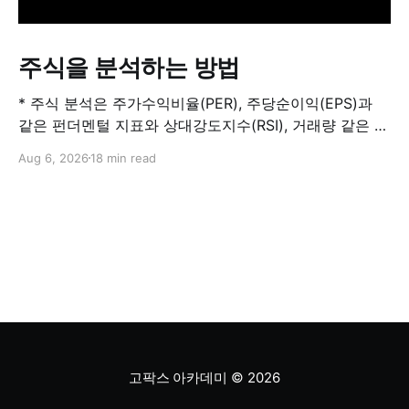
주식을 분석하는 방법
* 주식 분석은 주가수익비율(PER), 주당순이익(EPS)과
같은 펀더멘털 지표와 상대강도지수(RSI), 거래량 같은 기
술적 지표를 결합해 해당 주식이 적정 가치인지, 고평가됐
Aug 6, 2026
18 min read
는지, 저평가됐는지를 판단하는 과정입니다. 하나의 지표
만으로 주식의 전체 상황을 파악할 수는 없습니다. * PER
은 기업의 주가를 주당순이익과 비교하는 지표이며, RSI
는 최근 주가 움직임의 속도와 강도를 측정해 과매수 또는
과매도 가능성을
고팍스 아카데미
© 2026