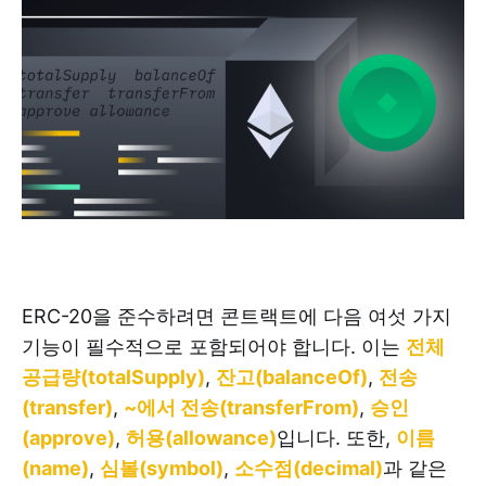
ERC-20을 준수하려면 콘트랙트에 다음 여섯 가지
기능이 필수적으로 포함되어야 합니다. 이는
전체
공급량(totalSupply)
,
잔고(balanceOf)
,
전송
(transfer)
,
~에서 전송(transferFrom)
,
승인
(approve)
,
허용(allowance)
입니다. 또한,
이름
(name)
,
심볼(symbol)
,
소수점(decimal)
과 같은