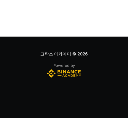
은 기업의 주가를 주당순이익과 비교하는 지표이며, RSI
는 최근 주가 움직임의 속도와 강도를 측정해 과매수 또는
과매도 가능성을
고팍스 아카데미
© 2026
Powered by
(주)스트리미 | 대표이사 : 조영중 | 사업자등록번호 432-87-00120