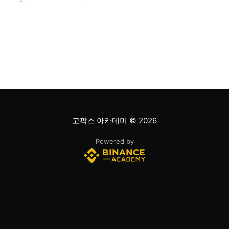
는지, 저평가됐는지를 판단하는 과정입니다. 하나의 지표
만으로 주식의 전체 상황을 파악할 수는 없습니다. * PER
은 기업의 주가를 주당순이익과 비교하는 지표이며, RSI
는 최근 주가 움직임의 속도와 강도를 측정해 과매수 또는
과매도 가능성을
고팍스 아카데미
© 2026
Powered by