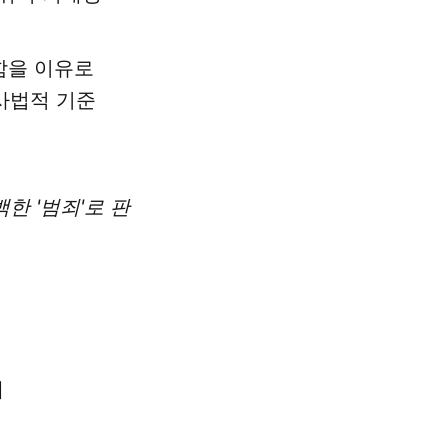
함을 이유로
사법적 기준
한 '범죄'로 판
]