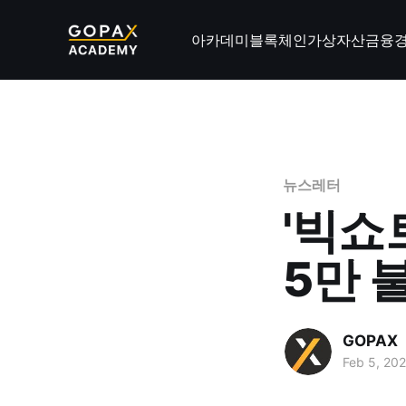
아카데미
블록체인
가상자산
금융
뉴스레터
'빅쇼
5만 
GOPAX
Feb 5, 20