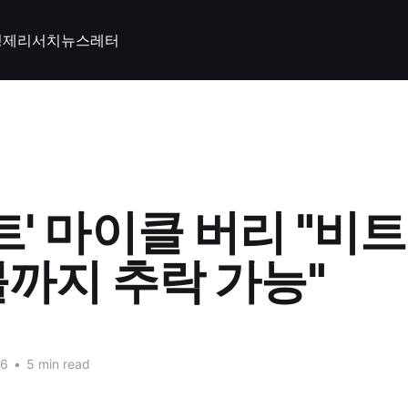
경제
리서치
뉴스레터
트' 마이클 버리 "비
불까지 추락 가능"
26
•
5 min read