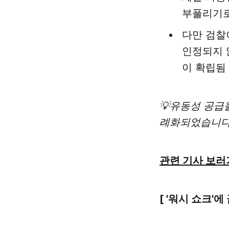
부풀리기로
다만 검찰
인정되지 
이 확립됨
💡유동성 공급
례화되었습니다
관련 기사 보러
[ '워시 쇼크'