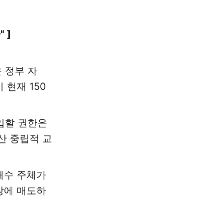
 ]
 정부 자
 현재 150
입할 권한은
예산 중립적 교
매수 주체가
장에 매도하