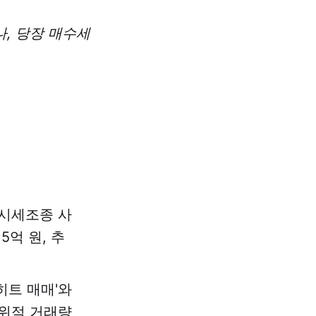
이나, 당장 매수세
시세조종 사
5억 원, 추
히트 매매'와
인위적 거래량