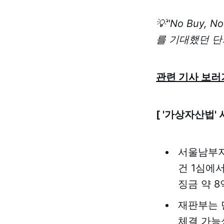
💡"No Buy
를 기대했던 단
관련 기사 보러
[ '가상자산법'
서울남부지
건 1심에서
징금 약 8
재판부는 
체결 가능