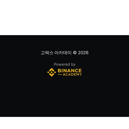
은 기업의 주가를 주당순이익과 비교하는 지표이며, RSI
는 최근 주가 움직임의 속도와 강도를 측정해 과매수 또는
과매도 가능성을
고팍스 아카데미
© 2026
Powered by
(주)스트리미 | 대표이사 : 조영중 | 사업자등록번호 432-87-00120