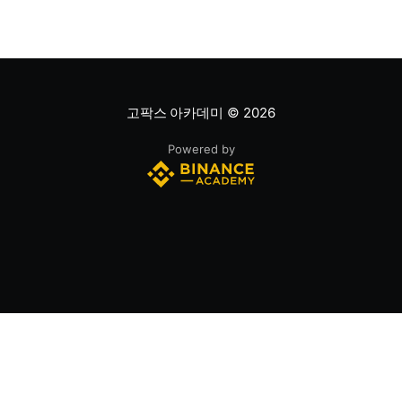
고팍스 아카데미
© 2026
Powered by
(주)스트리미 | 대표이사 : 조영중 | 사업자등록번호 432-87-00120
서울특별시 강남구 봉은사로 179 H타워, 12층
제휴문의 :
bd@streami.co